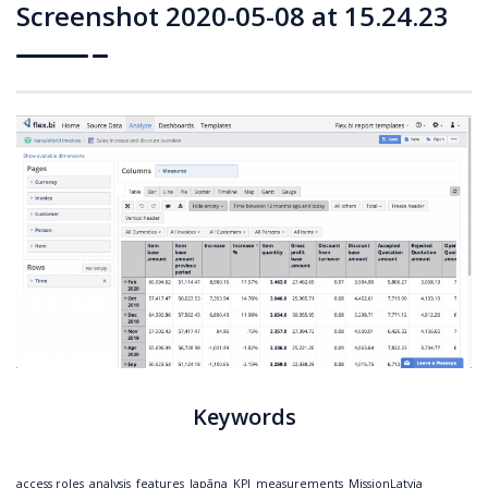
Screenshot 2020-05-08 at 15.24.23
Keywords
access roles
analysis
features
Japāna
KPI
measurements
MissionLatvia