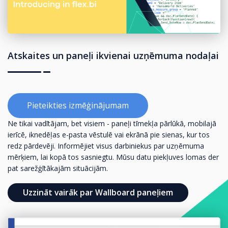
Atskaites un paneļi ikvienai uzņēmuma nodaļai
Pieteikties izmēģinājumam
Ne tikai vadītājam, bet visiem - paneļi tīmekļa pārlūkā, mobilajā
ierīcē, iknedēļas e-pasta vēstulē vai ekrānā pie sienas, kur tos
redz pārdevēji. Informējiet visus darbiniekus par uzņēmuma
mērķiem, lai kopā tos sasniegtu. Mūsu datu piekļuves lomas der
pat sarežģītākajām situācijām.
Uzzināt vairāk par Wallboard paneļiem