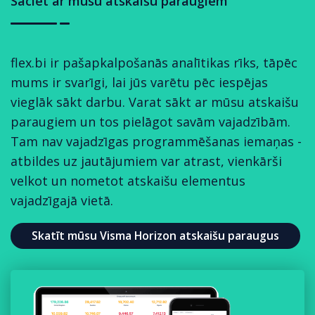
Sāciet ar mūsu atskaišu paraugiem
flex.bi ir pašapkalpošanās analītikas rīks, tāpēc
mums ir svarīgi, lai jūs varētu pēc iespējas
vieglāk sākt darbu. Varat sākt ar mūsu atskaišu
paraugiem un tos pielāgot savām vajadzībām.
Tam nav vajadzīgas programmēšanas iemaņas -
atbildes uz jautājumiem var atrast, vienkārši
velkot un nometot atskaišu elementus
vajadzīgajā vietā.
Skatīt mūsu Visma Horizon atskaišu paraugus