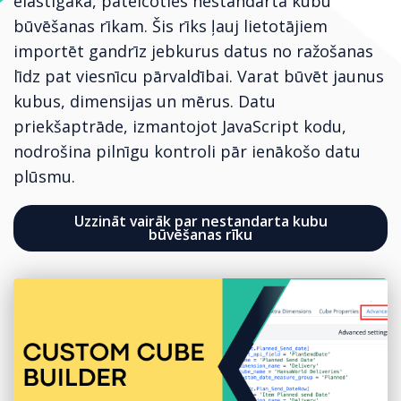
elastīgāka, pateicoties nestandarta kubu
būvēšanas rīkam. Šis rīks ļauj lietotājiem
importēt gandrīz jebkurus datus no ražošanas
līdz pat viesnīcu pārvaldībai. Varat būvēt jaunus
kubus, dimensijas un mērus. Datu
priekšaptrāde, izmantojot JavaScript kodu,
nodrošina pilnīgu kontroli pār ienākošo datu
plūsmu.
Uzzināt vairāk par nestandarta kubu
būvēšanas rīku