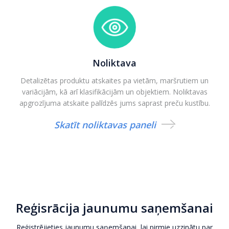
Noliktava
Detalizētas produktu atskaites pa vietām, maršrutiem un
variācijām, kā arī klasifikācijām un objektiem. Noliktavas
apgrozījuma atskaite palīdzēs jums saprast preču kustību.
Skatīt noliktavas paneli
Reģisrācija jaunumu saņemšanai
Reģistrējieties jaunumu saņemšanai, lai pirmie uzzinātu par