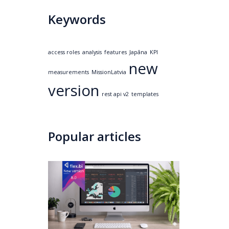
Keywords
access roles
analysis
features
Japāna
KPI
new
measurements
MissionLatvia
version
rest api v2
templates
Popular articles