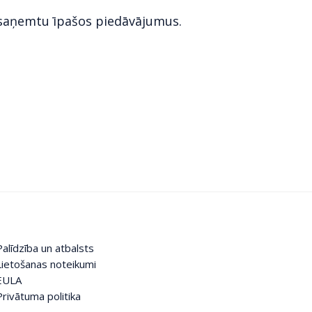
 saņemtu īpašos piedāvājumus.
Palīdzība un atbalsts
Lietošanas noteikumi
EULA
Privātuma politika