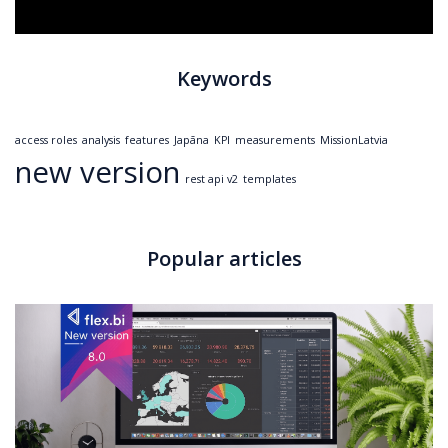
Keywords
access roles
analysis
features
Japāna
KPI
measurements
MissionLatvia
new version
rest api v2
templates
Popular articles