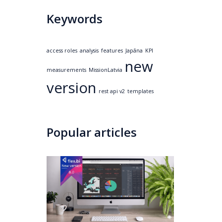
Keywords
access roles
analysis
features
Japāna
KPI
new
measurements
MissionLatvia
version
rest api v2
templates
Popular articles