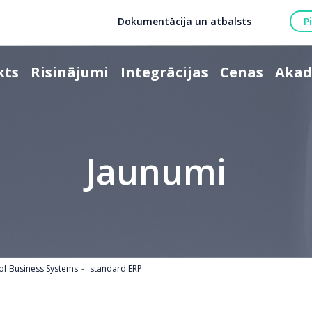
Dokumentācija un atbalsts
P
kts
Risinājumi
Integrācijas
Cenas
Akad
Jaunumi
n of Business Systems
standard ERP