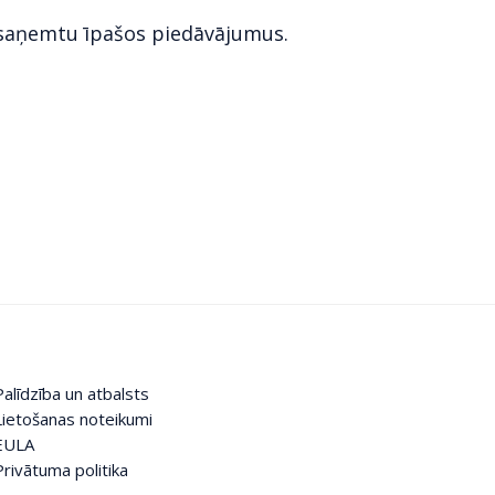
 saņemtu īpašos piedāvājumus.
Palīdzība un atbalsts
Lietošanas noteikumi
EULA
Privātuma politika