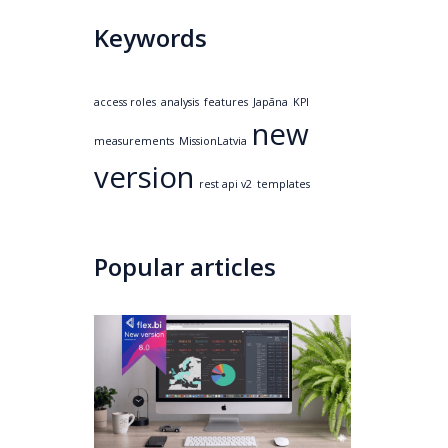
Keywords
access roles
analysis
features
Japāna
KPI
new
measurements
MissionLatvia
version
rest api v2
templates
Popular articles