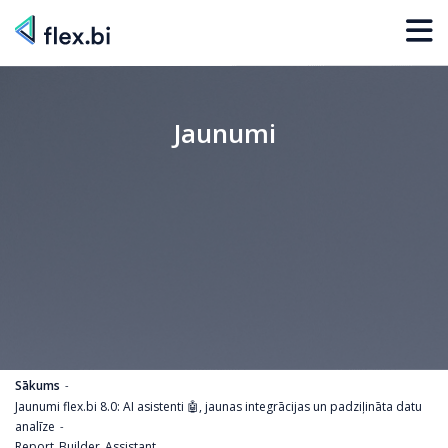
Jaunumi
Sākums
Jaunumi flex.bi 8.0: AI asistenti 🤖, jaunas integrācijas un padziļināta datu
analīze
Report_Builder_Assistant