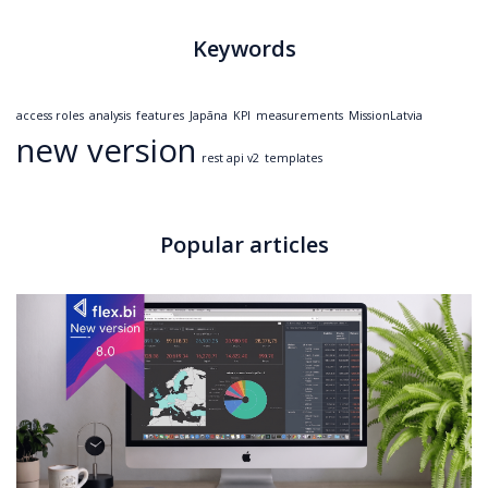
Keywords
access roles
analysis
features
Japāna
KPI
measurements
MissionLatvia
new version
rest api v2
templates
Popular articles