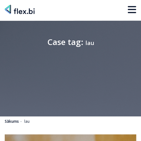
Case tag:
lau
Sākums
lau