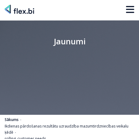
Jaunumi
Sākums
Ikdienas pārdošanas rezultātu uzraudzība mazumtirdzniecības veikalu
ķēdē
rolling_customer needs