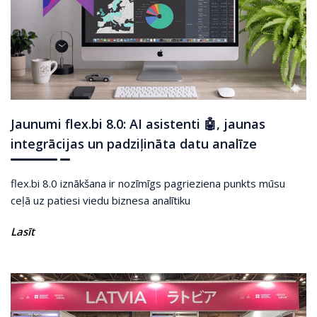
Jaunumi flex.bi 8.0: AI asistenti 🤖, jaunas
integrācijas un padziļināta datu analīze
flex.bi 8.0 iznākšana ir nozīmīgs pagrieziena punkts mūsu
ceļā uz patiesi viedu biznesa analītiku
Lasīt