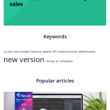
Keywords
access roles
analysis
features
Japāna
KPI
measurements
MissionLatvia
new version
rest api v2
templates
Popular articles