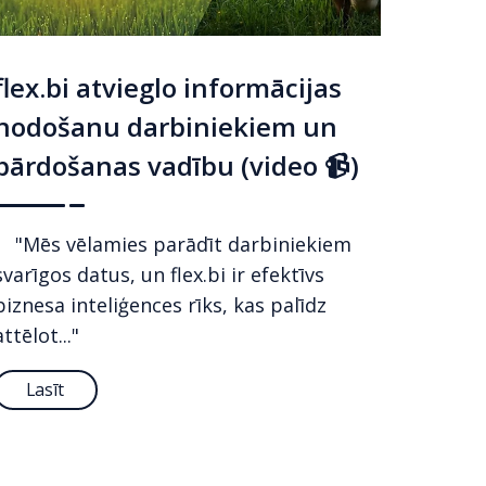
flex.bi atvieglo informācijas
nodošanu darbiniekiem un
pārdošanas vadību (video 📹)
"Mēs vēlamies parādīt darbiniekiem
svarīgos datus, un flex.bi ir efektīvs
biznesa inteliģences rīks, kas palīdz
attēlot..."
Lasīt