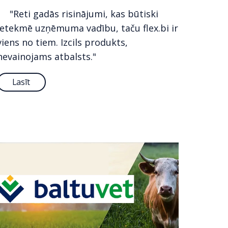
"Reti gadās risinājumi, kas būtiski
ietekmē uzņēmuma vadību, taču flex.bi ir
viens no tiem. Izcils produkts,
nevainojams atbalsts."
Lasīt