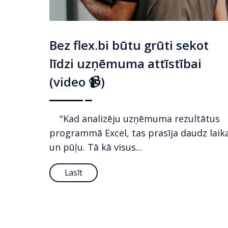
Bez flex.bi būtu grūti sekot
līdzi uzņēmuma attīstībai
(video 📹)
"Kad analizēju uzņēmuma rezultātus
programmā Excel, tas prasīja daudz laik
un pūļu. Tā kā visus...
Lasīt