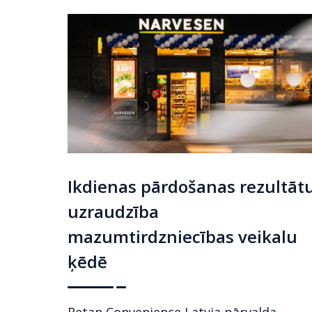
Ikdienas pārdošanas rezultāt
uzraudzība
mazumtirdzniecības veikalu
ķēdē