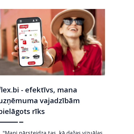
flex.bi - efektīvs, mana
uzņēmuma vajadzībām
pielāgots rīks
"Mani pārsteidza tas, kā dažas vizuālas