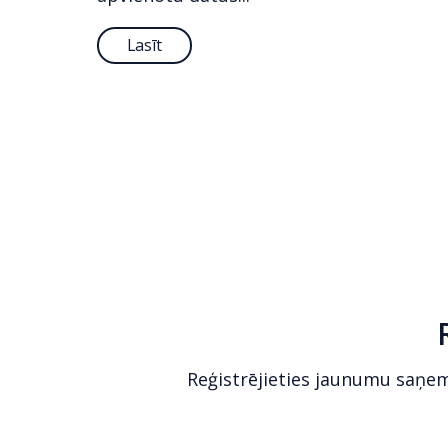
Lasīt
Reģistrējieties jaunumu saņe