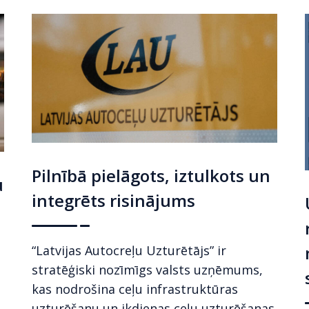
Pilnībā pielāgots, iztulkots un
u
integrēts risinājums
“Latvijas Autocreļu Uzturētājs” ir
stratēģiski nozīmīgs valsts uzņēmums,
kas nodrošina ceļu infrastruktūras
uzturēšanu un ikdienas ceļu uzturēšanas