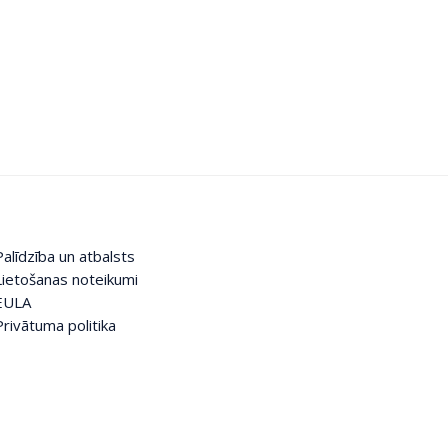
Palīdzība un atbalsts
Lietošanas noteikumi
EULA
Privātuma politika