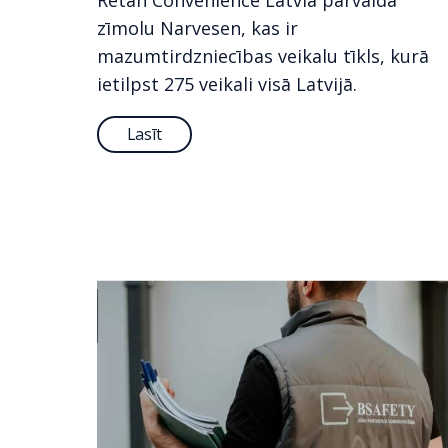
Retan Convenience Latvia pārvalda
zīmolu Narvesen, kas ir
mazumtirdzniecības veikalu tīkls, kurā
ietilpst 275 veikali visā Latvijā.
Lasīt