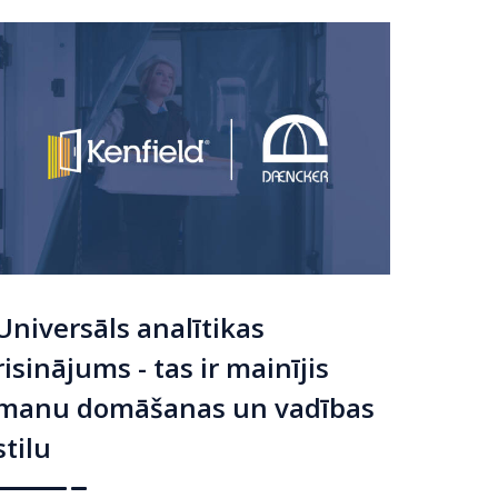
Universāls analītikas
risinājums - tas ir mainījis
manu domāšanas un vadības
stilu