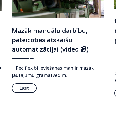
Mazāk manuālu darbību,
pateicoties atskaišu
automatizācijai (video 📹)
a
Pēc flex.bi ieviešanas man ir mazāk
jautājumu grāmatvedim,
Lasīt