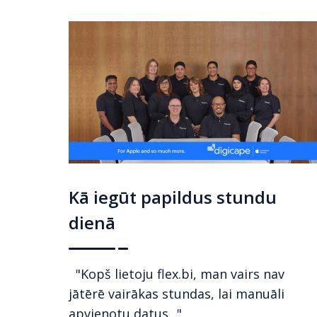
Kā iegūt papildus stundu
dienā
"Kopš lietoju flex.bi, man vairs nav
jātērē vairākas stundas, lai manuāli
apvienotu datus..."